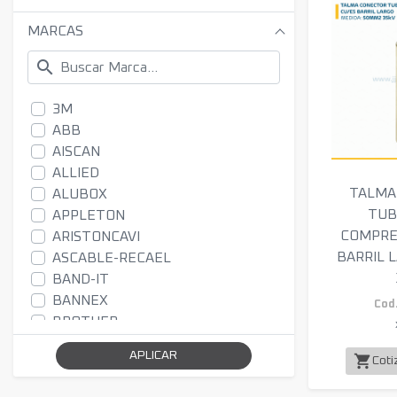
MARCAS
search
3M
ABB
AISCAN
ALLIED
TALMA
ALUBOX
TUB
APPLETON
COMPRE
ARISTONCAVI
BARRIL 
ASCABLE-RECAEL
BAND-IT
BANNEX
Cod.
BROTHER
BURNDY
APLICAR
shopping_cart
Coti
BYZ
CADWELD NVENT