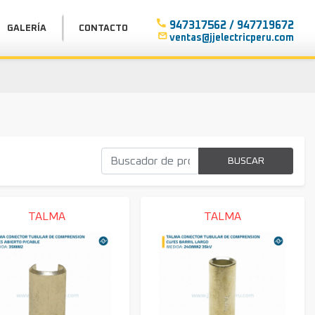
phone
947317562 / 947719672
GALERÍA
CONTACTO
mail_outline
ventas@jjelectricperu.com
BUSCAR
TALMA
TALMA