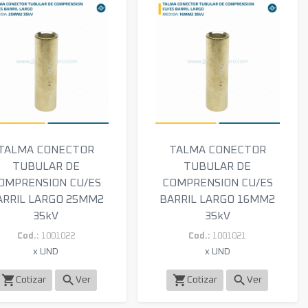
TALMA CONECTOR
TALMA CONECTOR
TUBULAR DE
TUBULAR DE
OMPRENSION CU/ES
COMPRENSION CU/ES
ARRIL LARGO 25MM2
BARRIL LARGO 16MM2
35kV
35kV
Cod.:
1001022
Cod.:
1001021
x UND
x UND
shopping_cart
search
shopping_cart
search
Cotizar
Ver
Cotizar
Ver