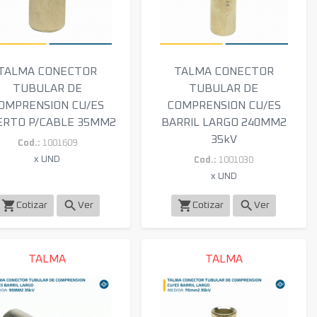
TALMA CONECTOR
TALMA CONECTOR
TUBULAR DE
TUBULAR DE
OMPRENSION CU/ES
COMPRENSION CU/ES
ERTO P/CABLE 35MM2
BARRIL LARGO 240MM2
35kV
Cod.:
1001609
x UND
Cod.:
1001030
x UND
shopping_cart
search
shopping_cart
search
Cotizar
Ver
Cotizar
Ver
TALMA
TALMA