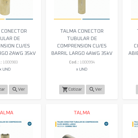
 CONECTOR
TALMA CONECTOR
ULAR DE
TUBULAR DE
NSION CU/ES
COMPRENSION CU/ES
C
RGO 2AWG 35kV
BARRIL LARGO 4AWG 35kV
ABI
:
1000983
Cod.:
1000994
x UND
x UND
search
shopping_cart
search
zar
Ver
Cotizar
Ver
TALMA
TALMA