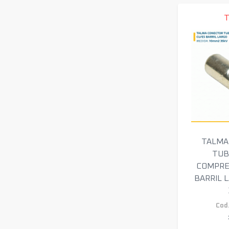
CATU
CELSA
CHINT
CRC INDUSTRIES
CROUSE HINDS
DIETZEL UNIVOLT
ERICO NVENT
FLEDCO
FLUKE
GRD
INDECO
INELTROX
TALMA
INTELLI
TUB
INTERFLON
COMPRE
ITALIAN CABLE COMPANY
BARRIL 
KMK
LAPP KABEL
Cod.
LEDVANCE
LEVITON