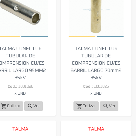
TALMA CONECTOR
TALMA CONECTOR
TUBULAR DE
TUBULAR DE
OMPRENSION CU/ES
COMPRENSION CU/ES
ARRIL LARGO 95MM2
BARRIL LARGO 70mm2
35kV
35kV
Cod.:
1001026
Cod.:
1001025
x UND
x UND
shopping_cart
search
shopping_cart
search
Cotizar
Ver
Cotizar
Ver
TALMA
TALMA