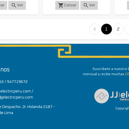
search
shopping_cart
search
zar
Ver
Cotizar
Ver
chevron_left
chev
1
2
anos
Suscríbete a nuestro 
mensual y recibe muchas
Of
62 / 947719672
electricperu.com /
jjelectricperu.com
 Despacho: Jr. Holanda 2187 -
Copyrig
de Lima