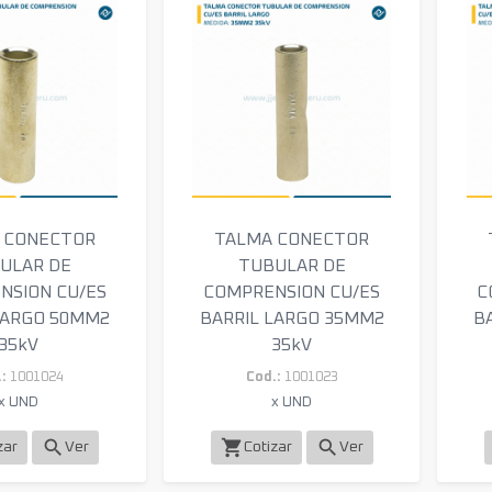
 CONECTOR
TALMA CONECTOR
ULAR DE
TUBULAR DE
NSION CU/ES
COMPRENSION CU/ES
C
LARGO 50MM2
BARRIL LARGO 35MM2
B
35kV
35kV
:
1001024
Cod.:
1001023
x UND
x UND
search
shopping_cart
search
zar
Ver
Cotizar
Ver