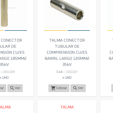
 CONECTOR
TALMA CONECTOR
ULAR DE
TUBULAR DE
NSION CU/ES
COMPRENSION CU/ES
C
LARGO 185MM2
BARRIL LARGO 120MM2
B
35kV
35kV
:
1001029
Cod.:
1001027
x UND
x UND
search
shopping_cart
search
zar
Ver
Cotizar
Ver
TALMA
TALMA