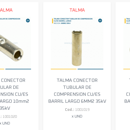
TALMA
TALMA
 CONECTOR
TALMA CONECTOR
ULAR DE
TUBULAR DE
NSION CU/ES
COMPRENSION CU/ES
C
LARGO 10mm2
BARRIL LARGO 6MM2 35kV
BA
35kV
Cod.:
1001019
x UND
:
1001020
x UND