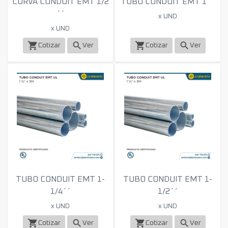
CURVA CONDUIT EMT 1/2
TUBO CONDUIT EMT 1´´
´´
x UND
x UND
shopping_cart
search
shopping_cart
search
Cotizar
Ver
Cotizar
Ver
TUBO CONDUIT EMT 1-
TUBO CONDUIT EMT 1-
1/4´´
1/2´´
x UND
x UND
shopping_cart
search
shopping_cart
search
Cotizar
Ver
Cotizar
Ver