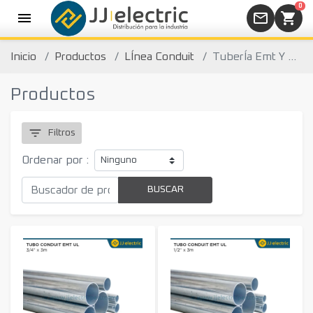
0
menu
mail_outline
shopping_cart
Inicio
Productos
LÍnea Conduit
TuberÍa Emt Y Accesorios
Productos
filter_list
Filtros
Ordenar por :
BUSCAR