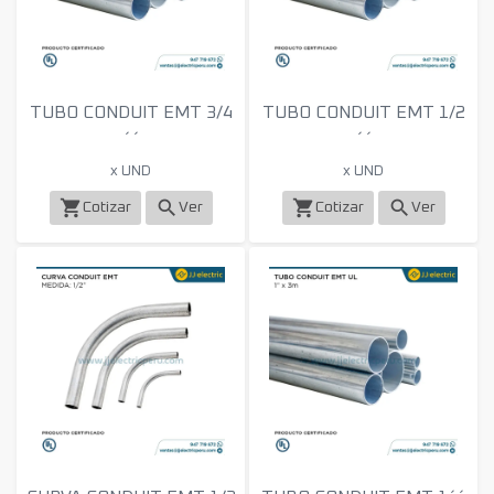
TUBO CONDUIT EMT 3/4
TUBO CONDUIT EMT 1/2
´´
´´
x UND
x UND
shopping_cart
search
shopping_cart
search
Cotizar
Ver
Cotizar
Ver