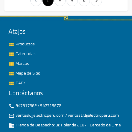
chevron_left
chevron_right
1
2
3
4
Atajos
view_module
Productos
view_module
Categorias
view_module
Marcas
view_module
Mapa de Sitio
view_module
TAGs
Contáctanos
phone
947317562 / 947719672
mail_outline
ventas@jjelectricperu.com / ventas1@jjelectricperu.com
business
Tienda de Despacho: Jr. Holanda 2187 - Cercado de Lima