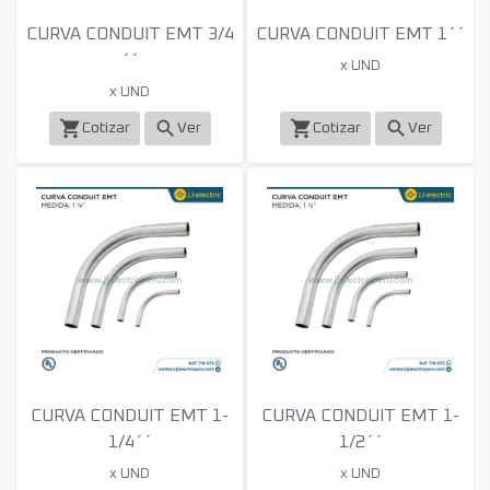
CURVA CONDUIT EMT 3/4
CURVA CONDUIT EMT 1´´
´´
x UND
x UND
shopping_cart
search
shopping_cart
search
Cotizar
Ver
Cotizar
Ver
CURVA CONDUIT EMT 1-
CURVA CONDUIT EMT 1-
1/4´´
1/2´´
x UND
x UND