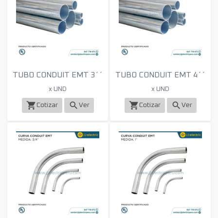
TUBO CONDUIT EMT 3´´
TUBO CONDUIT EMT 4´´
x UND
x UND
shopping_cart
search
shopping_cart
search
Cotizar
Ver
Cotizar
Ver