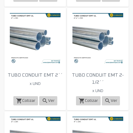
TUBO CONDUIT EMT 2´´
TUBO CONDUIT EMT 2-
1/2´´
x UND
x UND
shopping_cart
search
shopping_cart
search
Cotizar
Ver
Cotizar
Ver